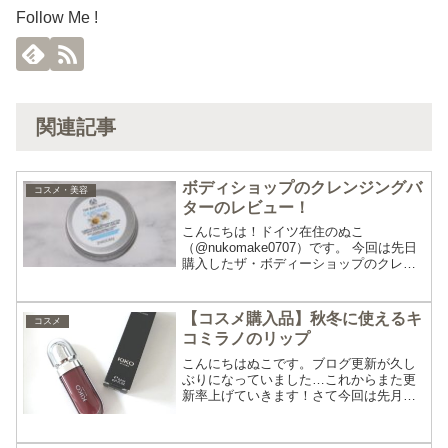
Follow Me !
関連記事
ボディショップのクレンジングバ
コスメ・美容
ターのレビュー！
こんにちは！ドイツ在住のぬこ
（@nukomake0707）です。 今回は先日
購入したザ・ボディーショップのクレン
ジングバターのレビューです！SNSでよ
く見かけていて気になったので、ミニサ
イズを購入してみました。クレンジング
【コスメ購入品】秋冬に使えるキ
コスメ
をお探しの方はぜひ...
コミラノのリップ
こんにちはぬこです。ブログ更新が久し
ぶりになっていました…これからまた更
新率上げていきます！さて今回は先月購
入した「キコミラノ」のリップをご紹介
します。プチプラな上にパッケージも可
愛くて秋冬に活躍してくれそうなリップ