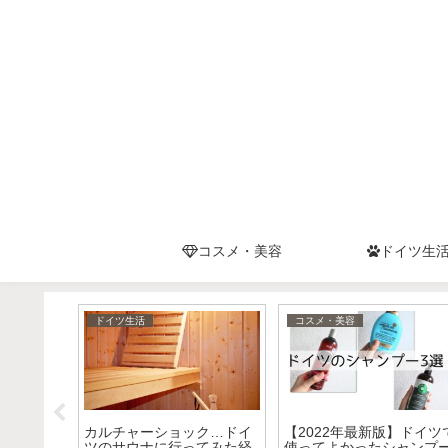
コスメ・美容
ドイツ生
コスメ・美容
ドイツ生活
dmのナイ
【ドイツコスメ】プチプラ
【ドイツ生活】洗濯事情
液のレビ
dmスキンケアのビタミンC
洗濯機の使い方と洗剤の