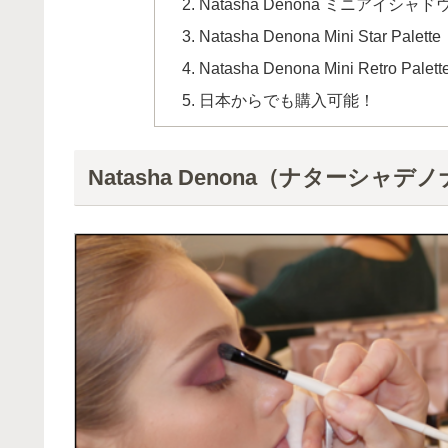
Natasha Denona ミニアイシャ
Natasha Denona Mini Star Palette
Natasha Denona Mini Retro Palett
日本からでも購入可能！
Natasha Denona（ナターシ