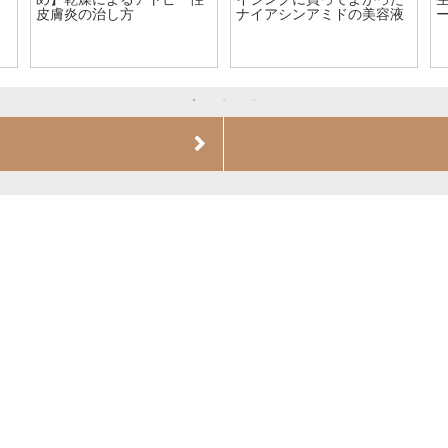
【やっと見つけた！】ドイ
ムがおすすめ【CeraVe
ツでクレンジングオイルを
moisturizing cream】をレ
買う
ビュー