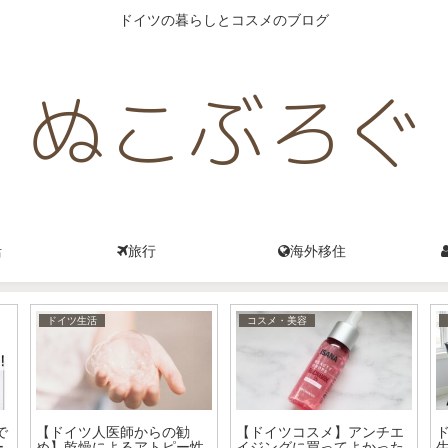
ドイツの暮らしとコスメのブログ
活
旅行
海外移住
コスメ・美容
コスメ・美容
～
ドイツでセラミドスキンケ
選
アならCeraVeの保湿クリー