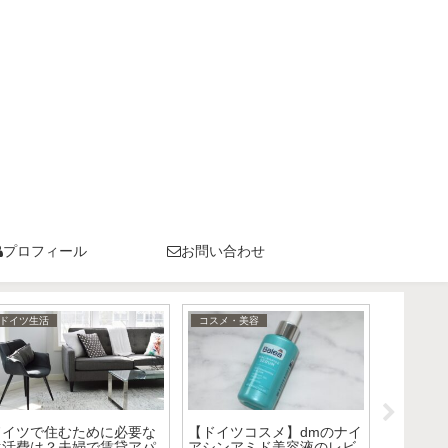
プロフィール
お問い合わせ
コスメ・美容
コスメ・美容
コスメ・
ドイツで使ってよかったヘ
ドイツでおすすめのヘアケ
【ドイツ
アケア～パサつき解消シャ
ア〜シャンプー・トリート
Eucer