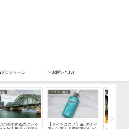
プロフィール
お問い合わせ
ドイツ生活
コスメ・美容
コスメ
ドイツで住むために必要な
肌を再生！？ドイツで買え
ドイツの
生活費は？夫婦で賃貸アパ
る「シカクリーム」のおす
あるプチ