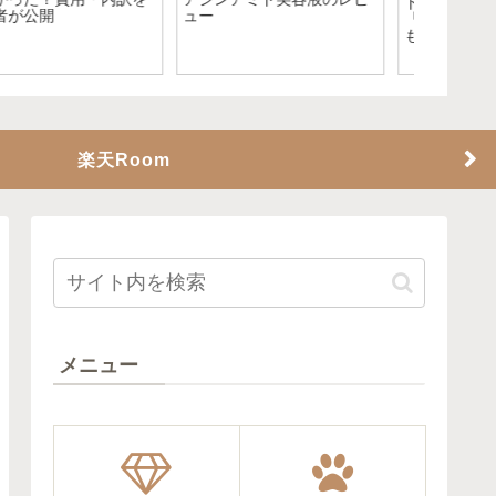
ートだといくらかかる？
すめ紹介～肌荒れ・乾燥に
ド！
～
楽天Room
メニュー