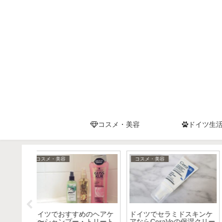
コスメ・美容
ドイツ生
ドイツ生活
コスメ・美容
dmのナイ
【ドイツコスメ】
液のレビ
Eucerin（ユーセリン）の