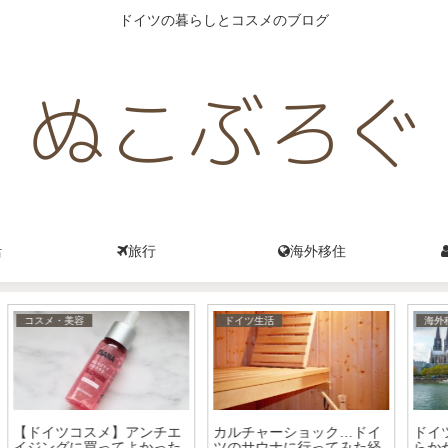
ドイツの暮らしとコスメのブログ
活
旅行
海外移住
ドイツ生活
コスメ・美容
【ドイツ人医師からの勧
日
め】乾燥によるアトピー性