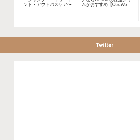
ドイツの大型スーパー
焼け止めをレビュー
「kaufland」を紹介！何で
も揃う！
Twitter