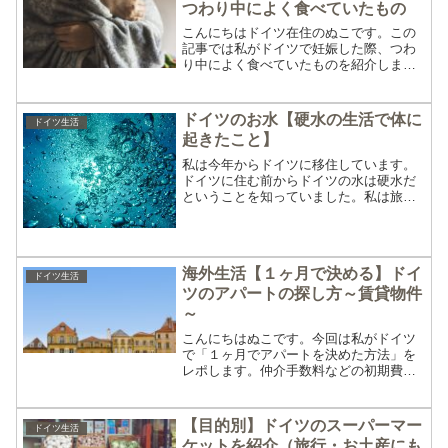
つわり中によく食べていたもの
こんにちはドイツ在住のぬこです。この
記事では私がドイツで妊娠した際、つわ
り中によく食べていたものを紹介しま
す。ドイツでの不妊治療についての記事
はこちらから見れます。不妊治療につい
てもっと見る妊娠中（つわり中）によく
ドイツのお水【硬水の生活で体に
ドイツ生活
食べていたもの私が食べ物の...
起きたこと】
私は今年からドイツに移住しています。
ドイツに住む前からドイツの水は硬水だ
ということを知っていました。私は旅行
が好きでよく海外旅行もしていたので硬
水の国へ行ったこともありました。短期
間では硬水と軟水の違いをあまり実感で
きませんでしたが、ドイツ...
海外生活【１ヶ月で決める】ドイ
ドイツ生活
ツのアパートの探し方～賃貸物件
～
こんにちはぬこです。今回は私がドイツ
で「１ヶ月でアパートを決めた方法」を
レポします。仲介手数料などの初期費用
を最小限に抑え、なるべく安くアパート
を探したい方にはおすすめです。これか
らドイツに住む予定のある方のご参考に
【目的別】ドイツのスーパーマー
ドイツ生活
なれば幸いです。ドイツの...
ケットを紹介（旅行・お土産にも