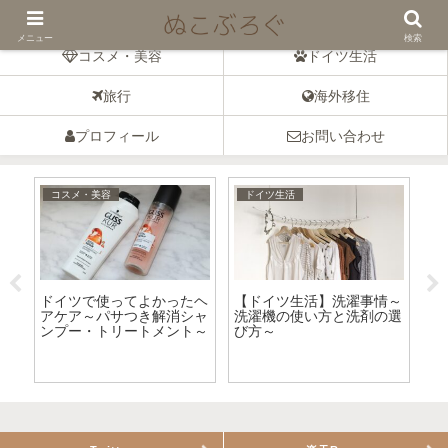
ドイツの暮らしとコスメのブログ
メニュー
検索
コスメ・美容
ドイツ生活
旅行
海外移住
プロフィール
お問い合わせ
コスメ・美容
ドイツ生活
ドイツで使ってよかったヘ
【ドイツ生活】洗濯事情～
【
性
アケア～パサつき解消シャ
洗濯機の使い方と洗剤の選
d
ンプー・トリートメント～
び方～
シ