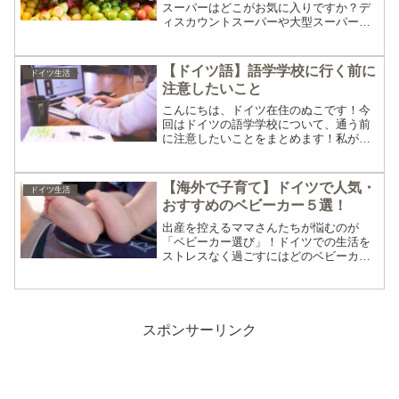
スーパーはどこがお気に入りですか？デ
ィスカウントスーパーや大型スーパー、
Bioスーパーなどドイツにはいろんなタイ
プのスーパーがあります。タイプ別に紹
介している記事もあります。今回は
【ドイツ語】語学学校に行く前に
ドイツ生活
「kaufland」（カ...
注意したいこと
こんにちは、ドイツ在住のぬこです！今
回はドイツの語学学校について、通う前
に注意したいことをまとめます！私が実
際に通って思ったことをまとめています
ので、これから学校に通う方の参考にな
れば幸いです。ちなみに割安で受けられ
【海外で子育て】ドイツで人気・
ドイツ生活
る「インテグレーションコ...
おすすめのベビーカー５選！
出産を控えるママさんたちが悩むのが
「ベビーカー選び」！ドイツでの生活を
ストレスなく過ごすにはどのベビーカー
が向いているのか、私もすごく悩みまし
た。この記事ではドイツでよく見かける
人気ベビーカーをまとめます！ドイツで
人気なのはコンビタイプ！ド...
スポンサーリンク