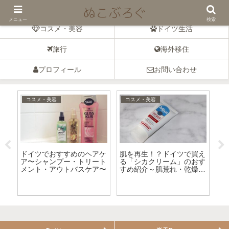
ドイツの暮らしとコスメのブログ
メニュー
検索
コスメ・美容
ドイツ生活
旅行
海外移住
プロフィール
お問い合わせ
コスメ・美容
コスメ・美容
エ
ドイツでおすすめのヘアケ
肌を再生！？ドイツで買え
ド
た
ア〜シャンプー・トリート
る「シカクリーム」のおす
ア
液
メント・アウトバスケア〜
すめ紹介～肌荒れ・乾燥に
ン
～