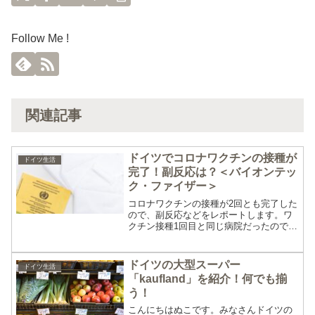
Follow Me !
関連記事
ドイツでコロナワクチンの接種が
ドイツ生活
完了！副反応は？＜バイオンテッ
ク・ファイザー＞
コロナワクチンの接種が2回とも完了した
ので、副反応などをレポートします。ワ
クチン接種1回目と同じ病院だったので受
付などはスムーズに済みました。ワクチ
ンを打つ前に、看護士さんから「1回目の
副反応はどうだった？」と聞かれまし
ドイツの大型スーパー
ドイツ生活
た。私は微熱が出たの...
「kaufland」を紹介！何でも揃
う！
こんにちはぬこです。みなさんドイツの