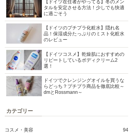
【ドイツ在住者がやってる】冬のメン
タルを安定させる方法！少しでも快適
に過ごそう
【ドイツのプチプラ化粧水】隠れ名
品！保湿成分たっぷりのミスト化粧水
のレビュー
【ドイツコスメ】乾燥肌におすすめの
リピートしているボディクリーム2
選！
ドイツでクレンジングオイルを買うな
らどっち？プチプラ商品を徹底比較～
dmとRossmann～
カテゴリー
コスメ・美容
94