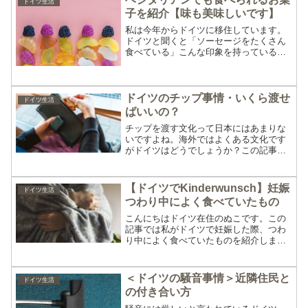
ドイツ生活
子を紹介【味も美味しいです】
私は今年からドイツに移住しています。
ドイツと聞くと「ソーセージをたくさん
食べている」こんな印象を持っている方
は少なくないのではないでしょうか。な
んとなく肉食なイメージがありますよ
ね。先日たまたま手にとったお菓子が
「ベジタリアンでも食べられる...
ドイツのチップ事情・いくら渡せ
ドイツ生活
ばいいの？
チップを渡す文化って日本にはあまりな
いですよね。海外ではよくある文化です
がドイツはどうでしょうか？この記事で
はドイツのチップ事情について、あくま
で私がドイツに住んでみて実感したこと
を書いていきます。こんな方におすす
【ドイツでKinderwunsch】妊娠
ドイツ生活
め！これからドイツに住む方...
つわり中によく食べていたもの
こんにちはドイツ在住のぬこです。この
記事では私がドイツで妊娠した際、つわ
り中によく食べていたものを紹介しま
す。ドイツでの不妊治療についての記事
はこちらから見れます。不妊治療につい
てもっと見る妊娠中（つわり中）によく
＜ドイツの騒音事情＞近隣住民と
ドイツ生活
食べていたもの私が食べ物の...
の付き合い方