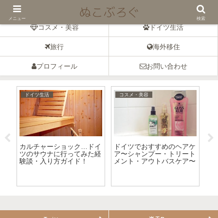
ドイツの暮らしとコスメのブログ
メニュー
検索
コスメ・美容
ドイツ生活
旅行
海外移住
プロフィール
お問い合わせ
ドイツ生活
コスメ・美容
ヘ
カルチャーショック…ドイ
ドイツでおすすめのヘアケ
【
ャ
ツのサウナに行ってみた経
ア〜シャンプー・トリート
イ
～
験談・入り方ガイド！
メント・アウトバスケア〜
ナ