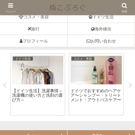
ドイツの暮らしとコスメのブログ
メニュー
検索
コスメ・美容
ドイツ生活
旅行
海外移住
プロフィール
お問い合わせ
ドイツ生活
コスメ・美容
ドイ
【ドイツ生活】洗濯事情～
ドイツでおすすめのヘアケ
カル
洗濯機の使い方と洗剤の選
ア〜シャンプー・トリート
ツの
び方～
メント・アウトバスケア〜
験談