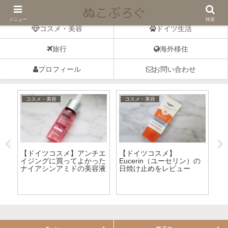
ドイツの暮らしとコスメのブログ
メニュー
検索
コスメ・美容
ドイツ生活
旅行
海外移住
プロフィール
お問い合わせ
コスメ・美容
コスメ・美容
ラ
【ドイツコスメ】アンチエ
【ドイツコスメ】
ンC
イジングに買ってよかった
Eucerin（ユーセリン）の
ド
ナイアシンアミドの美容液
日焼け止めをレビュー
「
も