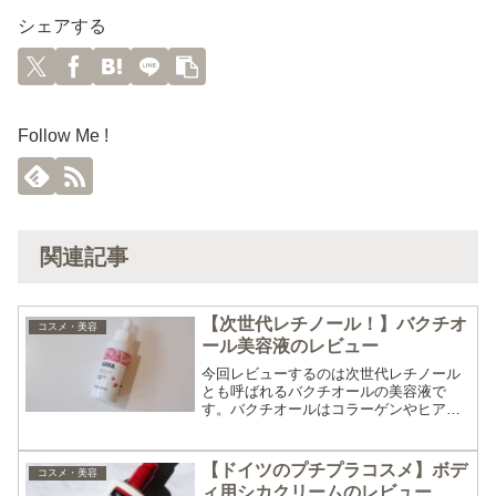
シェアする
Follow Me !
関連記事
【次世代レチノール！】バクチオ
コスメ・美容
ール美容液のレビュー
今回レビューするのは次世代レチノール
とも呼ばれるバクチオールの美容液で
す。バクチオールはコラーゲンやヒアル
ロン酸の生成を促す美容成分として知ら
れていて、刺激が少なく光安定性が高い
ので敏感肌でも使いやすく日中でも使用
【ドイツのプチプラコスメ】ボデ
コスメ・美容
できるといわれています！日...
ィ用シカクリームのレビュー