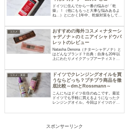
ドイツに住んでから一番の悩みが「乾
燥」！（他にももっと大事な悩みあるよ
ね…）とにかく1年中、乾燥対策をしてい
ないとお肌が乾燥してしまうので保湿は
必須！今回はボディケアについてレビュ
ーしていきます。Intense Repair CICA
おすすめの海外コスメ＜ナターシ
コスメ
bo...
ャデノナ＞のミニアイシャドウパ
レットのレビュー
Natasha Denona（ナターシャデノナ）と
はどんなブランド？出典：自身も20年以
上にわたりメイクアップアーティストと
して活躍しているナターシャ・デノナ。
創設者の名前がそのままブランドネーム
になっています。最高品質の原材料をつ
ドイツでクレンジングオイルを買
コスメ・美容
かったコ...
うならどっち？プチプラ商品を徹
底比較～dmとRossmann～
こんにちはドイツ在住のぬこです。最近
ドイツでも手軽に買えるようになったク
レンジングオイル。今回はドイツのドラ
ックストアdmとRossmannで買えるクレ
ンジングオイルを比較レビューします！
ISANA【Pflegendes Reingungs...
スポンサーリンク